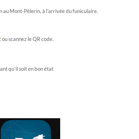
n au Mont-Pèlerin, à l’arrivée du funiculaire.
t
ou scannez le QR code.
ant qu’il soit en bon état